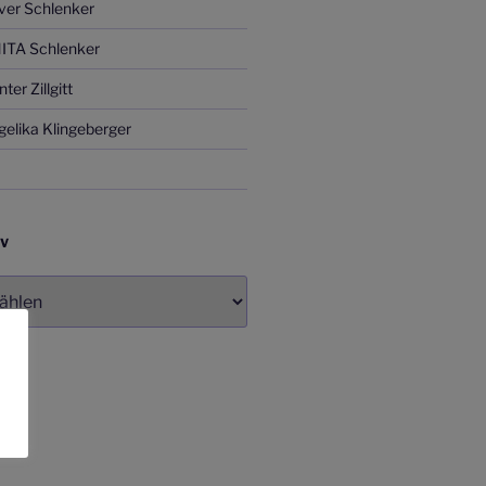
ver Schlenker
ITA Schlenker
er Zillgitt
elika Klingeberger
IV