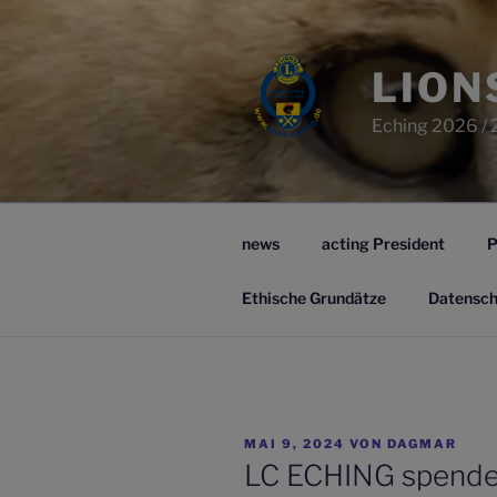
Zum
Inhalt
springen
LION
Eching 2026 / 
news
acting President
P
Ethische Grundätze
Datensch
VERÖFFENTLICHT
MAI 9, 2024
VON
DAGMAR
AM
LC ECHING spende