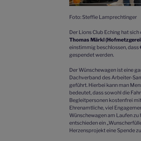
Foto: Steffie Lamprechtinger
Der Lions Club Eching hat sic
Thomas Märkl (Hofmetzgerei 
einstimmig beschlossen, dass
gespendet werden.
Der Wünschewagen ist eine ga
Dachverband des Arbeiter-Sam
geführt. Hierbei kann man Mens
bedeutet, dass sowohl die Fahr
Begleitpersonen kostenfrei mi
Ehrenamtliche, viel Engagemen
Wünschewagen am Laufen zu hal
entschieden ein „Wunscherfüll
Herzensprojekt eine Spende z