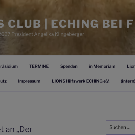
S CLUB | ECHING BEI 
2027 President Angelika Klingeberger
räsidium
TERMINE
Spenden
in Memoriam
Lion
utz
Impressum
LIONS Hilfswerk ECHING e.V.
(intern
Suchen
t an „Der
nach: