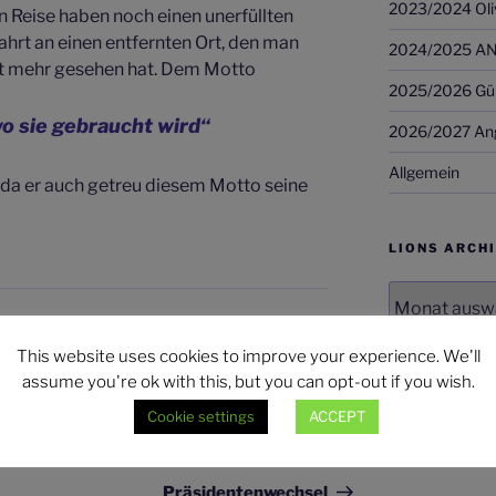
2023/2024 Oli
en Reise haben noch einen unerfüllten
ahrt an einen entfernten Ort, den man
2024/2025 AN
ht mehr gesehen hat. Dem Motto
2025/2026 Günt
wo sie gebraucht wird“
2026/2027 Ang
Allgemein
, da er auch getreu diesem Motto seine
LIONS ARCH
LIONS
Archiv
NKER
This website uses cookies to improve your experience. We'll
assume you're ok with this, but you can opt-out if you wish.
Cookie settings
ACCEPT
WEITER
Nächster
Beitrag
Präsidentenwechsel