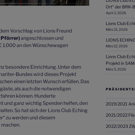
LIONS Club Ech
Ort“ der BRK-B
April 2, 2026
Lions Club Echi
März 21, 2026
h dem Vorschlag von Lions Freund
Pförrer)
angeschlossen und
LIONS ECHING
 € 1.000 an den Wünschewagen
März 12, 2026
Lions Club Ech
Projekt in SAM
nz besondere Einrichtung. Unter dem
März 5, 2026
ariter-Bundes wird dieses Projekt
chen einen letzten Wunsch erfüllen. Das
gäste, als auch die notwendigen
PRÄSIDENTE
tfahren können. Hunderte
t und ganz wichtig Spenden helfen, den
2019/2021 Ani
ten. So hat sich der Lions Club Eching
2021/2022 Fils
er“ zu werden und diesem
u machen.
2022/2023 Zill