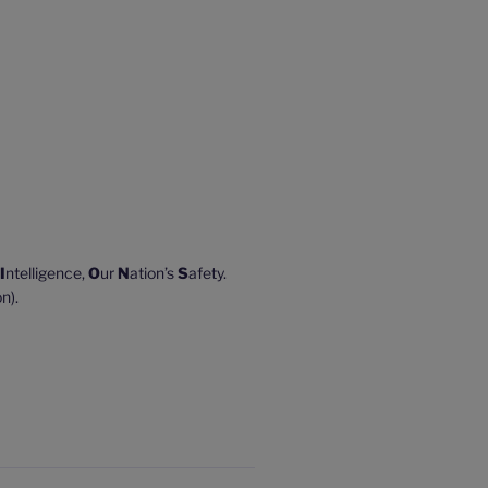
I
ntelligence,
O
ur
N
ation’s
S
afety.
n).