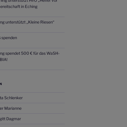
ing unterstützt HvO „Helfer vor
ereitschaft in Eching
ng unterstützt „Kleine Riesen“
 spenden
ing spendet 500 € für das WaSH-
BIA!
N
ta Schlenker
er Marianne
gitt Dagmar