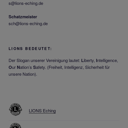
s@lions-eching.de
Schatzmeister
sch@lions-eching.de
LIONS BEDEUTET:
Der Slogan unserer Vereinigung lautet:
L
iberty,
I
ntelligence,
O
ur
N
ation’s
S
afety. (Freiheit, Intelligenz, Sicherheit für
unsere Nation).
LIONS Eching