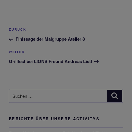
Beitragsnavigation
Vorheriger
ZURÜCK
Beitrag
Finissage der Malgruppe Atelier 8
Nächster
WEITER
Beitrag
Grillfest bei LIONS Freund Andreas Listl
Suchen
Suche
nach:
BERICHTE ÜBER UNSERE ACTIVITYS