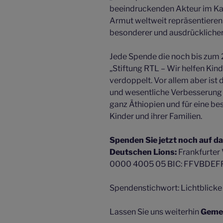
beeindruckenden Akteur im Ka
Armut weltweit repräsentieren z
besonderer und ausdrückliche
Jede Spende die noch bis zum 
„Stiftung RTL – Wir helfen Kin
verdoppelt. Vor allem aber ist 
und wesentliche Verbesserung
ganz Äthiopien und für eine be
Kinder und ihrer Familien.
Spenden Sie jetzt noch auf d
Deutschen Lions:
Frankfurte
0000 4005 05 BIC: FFVBDEF
Spendenstichwort: Lichtblick
Lassen Sie uns weiterhin
Gemei