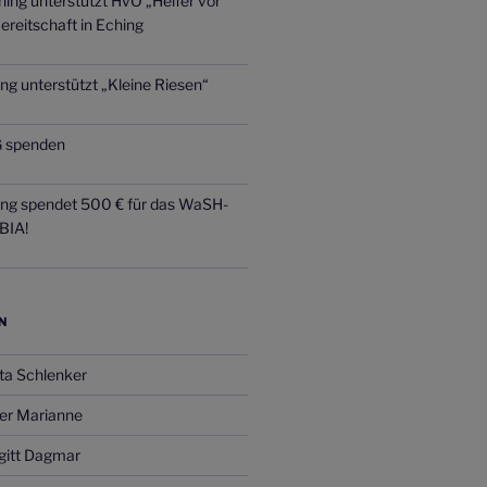
ing unterstützt HvO „Helfer vor
ereitschaft in Eching
ng unterstützt „Kleine Riesen“
 spenden
ing spendet 500 € für das WaSH-
BIA!
N
ta Schlenker
er Marianne
gitt Dagmar