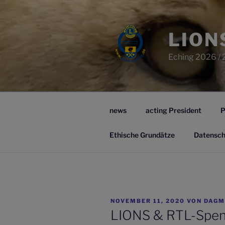
Zum
Inhalt
springen
LION
Eching 2026 / 
news
acting President
P
Ethische Grundätze
Datensch
VERÖFFENTLICHT
NOVEMBER 11, 2020
VON
DAGM
AM
LIONS & RTL-Spe