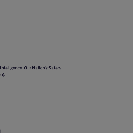
I
ntelligence,
O
ur
N
ation’s
S
afety.
n).
d