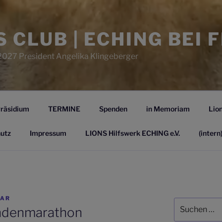
S CLUB | ECHING BEI 
2027 President Angelika Klingeberger
räsidium
TERMINE
Spenden
in Memoriam
Lion
utz
Impressum
LIONS Hilfswerk ECHING e.V.
(intern
AR
Suchen
ndenmarathon
nach: