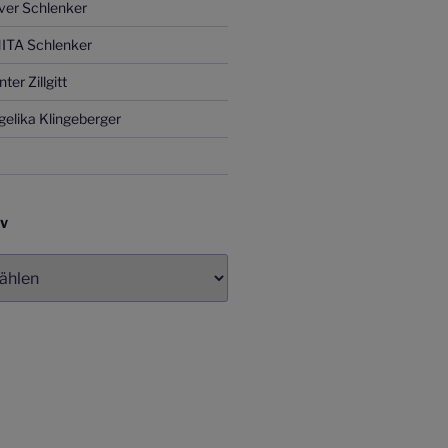
ver Schlenker
ITA Schlenker
er Zillgitt
elika Klingeberger
IV