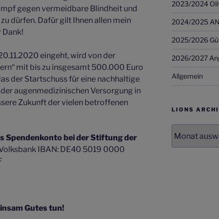
2023/2024 Oli
mpf gegen vermeidbare Blindheit und
u dürfen. Dafür gilt Ihnen allen mein
2024/2025 AN
r Dank!
2025/2026 Günt
20.11.2020 eingeht, wird von der
2026/2027 Ang
dern“ mit bis zu insgesamt 500.000 Euro
Allgemein
das der Startschuss für eine nachhaltige
 der augenmedizinischen Versorgung in
ssere Zukunft der vielen betroffenen
LIONS ARCH
LIONS
as Spendenkonto bei der Stiftung der
Archiv
r Volksbank IBAN: DE40 5019 0000
F
e
nsam Gutes tun!