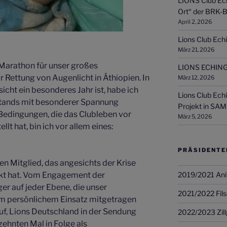
LIONS Club Ech
Ort“ der BRK-B
April 2, 2026
Lions Club Echi
März 21, 2026
-Marathon für unser großes
LIONS ECHING
r Rettung von Augenlicht in Äthiopien. In
März 12, 2026
nsicht ein besonderes Jahr ist, habe ich
Lions Club Ech
tands mit besonderer Spannung
Projekt in SAM
Bedingungen, die das Clubleben vor
März 5, 2026
t hat, bin ich vor allem eines:
PRÄSIDENTE
n Mitglied, das angesichts der Krise
kt hat. Vom Engagement der
2019/2021 Ani
r auf jeder Ebene, die unser
2021/2022 Fils
em persönlichem Einsatz mitgetragen
uf, Lions Deutschland in der Sendung
2022/2023 Zill
hnten Mal in Folge als