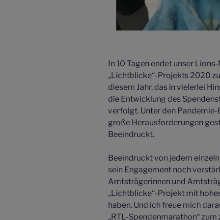
In 10 Tagen endet unser Lions
„Lichtblicke“-Projekts 2020 zu
diesem Jahr, das in vielerlei Hi
die Entwicklung des Spendens
verfolgt. Unter den Pandemie-
große Herausforderungen gestell
Beeindruckt.
Beeindruckt von jedem einzelne
sein Engagement noch verstär
Amtsträgerinnen und Amtsträge
„Lichtblicke“-Projekt mit hoh
haben. Und ich freue mich dara
„RTL-Spendenmarathon“ zum ze