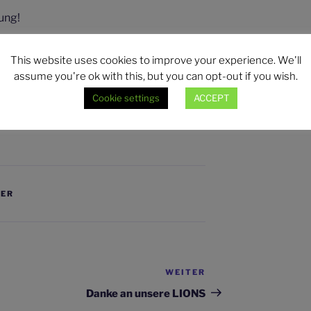
zung!
This website uses cookies to improve your experience. We'll
assume you're ok with this, but you can opt-out if you wish.
Cookie settings
ACCEPT
20/2021
KER
WEITER
Nächster
Beitrag
Danke an unsere LIONS