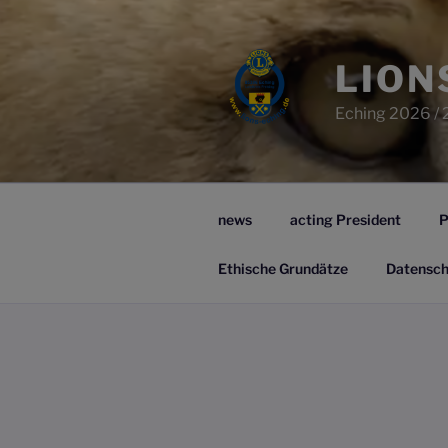
Zum
Inhalt
springen
LION
Eching 2026 / 
news
acting President
P
Ethische Grundätze
Datensch