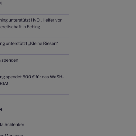
M
ing unterstützt HvO „Helfer vor
ereitschaft in Eching
ng unterstützt „Kleine Riesen“
 spenden
ing spendet 500 € für das WaSH-
BIA!
N
ta Schlenker
er Marianne