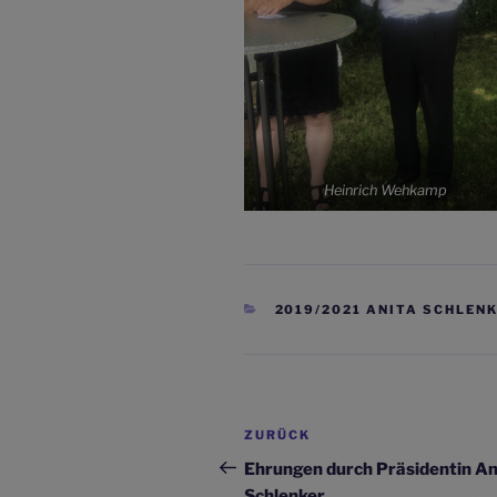
Heinrich Wehkamp
KATEGORIEN
2019/2021 ANITA SCHLEN
Beitragsnavigation
Vorheriger
ZURÜCK
Beitrag
Ehrungen durch Präsidentin An
Schlenker