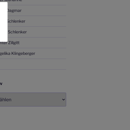
gitt Dagmar
ver Schlenker
ITA Schlenker
er Zillgitt
elika Klingeberger
IV