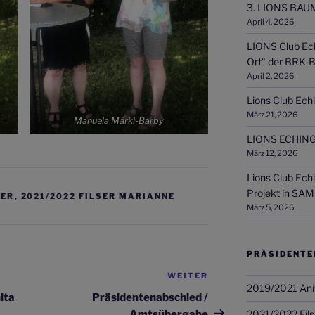
3. LIONS BAU
April 4, 2026
LIONS Club Ech
Ort“ der BRK-B
April 2, 2026
Lions Club Echi
März 21, 2026
Manuela Märkl-Barby
LIONS ECHING
März 12, 2026
Lions Club Ech
Projekt in SAM
KER
,
2021/2022 FILSER MARIANNE
März 5, 2026
PRÄSIDENTE
WEITER
Nächster
2019/2021 Ani
Beitrag
ita
Präsidentenabschied /
Amtsübergabe
2021/2022 Fils