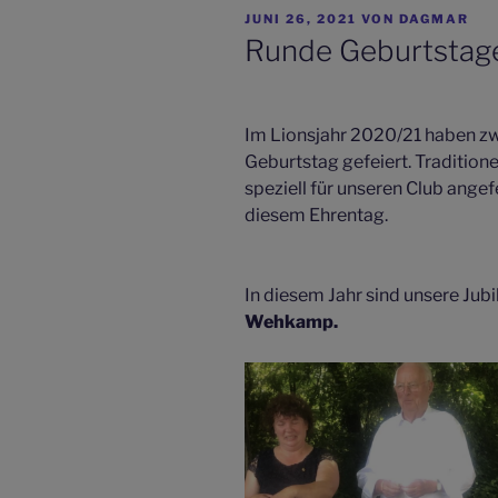
VERÖFFENTLICHT
JUNI 26, 2021
VON
DAGMAR
AM
Runde Geburtstag
Im Lionsjahr 2020/21 haben zw
Geburtstag gefeiert. Traditione
speziell für unseren Club ange
diesem Ehrentag.
In diesem Jahr sind unsere Jubi
Wehkamp.