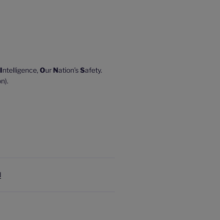
I
ntelligence,
O
ur
N
ation’s
S
afety.
n).
d