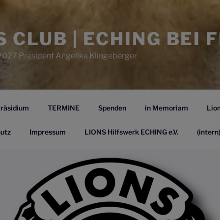
S CLUB | ECHING BEI 
2027 President Angelika Klingeberger
räsidium
TERMINE
Spenden
in Memoriam
Lion
utz
Impressum
LIONS Hilfswerk ECHING e.V.
(intern