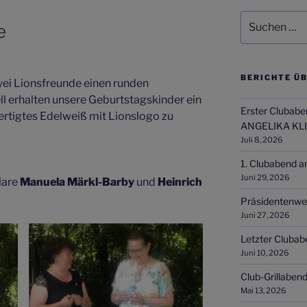
Suchen
e
nach:
BERICHTE ÜB
ei Lionsfreunde einen runden
ll erhalten unsere Geburtstagskinder ein
Erster Clubabe
fertigtes Edelweiß mit Lionslogo zu
ANGELIKA KL
Juli 8, 2026
1. Clubabend a
Juni 29, 2026
lare
Manuela Märkl-Barby
und
Heinrich
Präsidentenwe
Juni 27, 2026
Letzter Clubab
Juni 10, 2026
Club-Grillaben
Mai 13, 2026