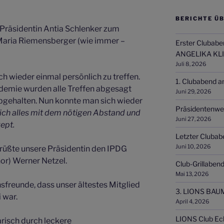
BERICHTE ÜB
 Präsidentin Antia Schlenker zum
aria Riemensberger (wie immer –
Erster Clubabe
ANGELIKA KL
Juli 8, 2026
ch wieder einmal persönlich zu treffen.
1. Clubabend a
demie wurden alle Treffen abgesagt
Juni 29, 2026
abgehalten. Nun konnte man sich wieder
Präsidentenwe
ich alles mit dem nötigen Abstand und
Juni 27, 2026
ept.
Letzter Clubab
Juni 10, 2026
rüßte unsere Präsidentin den IPDG
or) Werner Netzel.
Club-Grillaben
Mai 13, 2026
nsfreunde, dass unser ältestes Mitglied
3. LIONS BAU
 war.
April 4, 2026
LIONS Club Ech
risch durch leckere