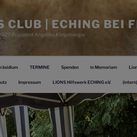
S CLUB | ECHING BEI 
2027 President Angelika Klingeberger
räsidium
TERMINE
Spenden
in Memoriam
Lion
utz
Impressum
LIONS Hilfswerk ECHING e.V.
(intern