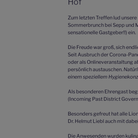
Hof
Zum letzten Treffen lud unsere
Sommerbrunch bei Sepp und M
sensationelle Gastgeber!!) ein.
Die Freude war groß, sich endli
Seit Ausbruch der Corona-Pan
oder als Onlineveranstaltung 
persönlich austauschen.
Natürl
einem speziellem Hygienekonz
Als besonderen Ehrengast beg
(Incoming Past District Govern
Besonders gefreut hat alle Lio
Dr. Helmut Liebl auch mit dabei
Die Anwesenden wurden kulina