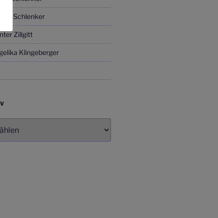
ITA Schlenker
er Zillgitt
elika Klingeberger
IV