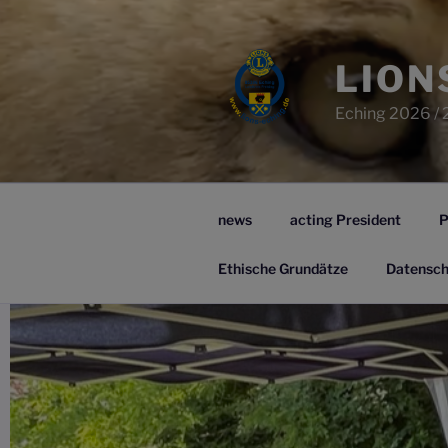
Zum
Inhalt
springen
LION
Eching 2026 / 
news
acting President
P
Ethische Grundätze
Datensch