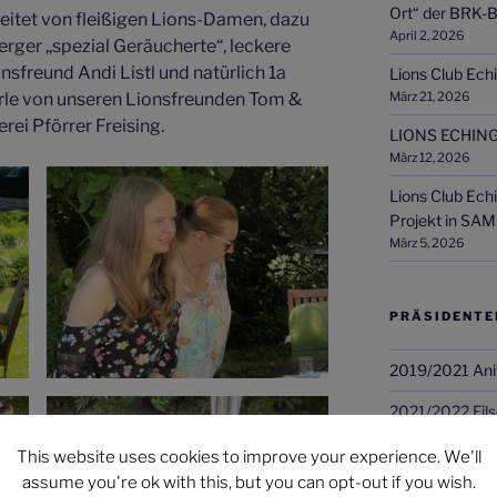
Ort“ der BRK-B
eitet von fleißigen Lions-Damen, dazu
April 2, 2026
rger „spezial Geräucherte“, leckere
sfreund Andi Listl und natürlich 1a
Lions Club Echi
rle von unseren Lionsfreunden Tom &
März 21, 2026
ei Pförrer Freising.
LIONS ECHING
März 12, 2026
Lions Club Ech
Projekt in SAM
März 5, 2026
PRÄSIDENTE
2019/2021 Ani
2021/2022 Fils
2022/2023 Zill
This website uses cookies to improve your experience. We'll
assume you're ok with this, but you can opt-out if you wish.
2023/2024 Oli