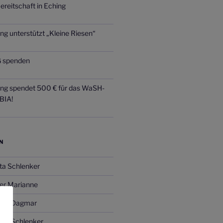
ereitschaft in Eching
ng unterstützt „Kleine Riesen“
 spenden
ing spendet 500 € für das WaSH-
BIA!
N
ta Schlenker
er Marianne
gitt Dagmar
ver Schlenker