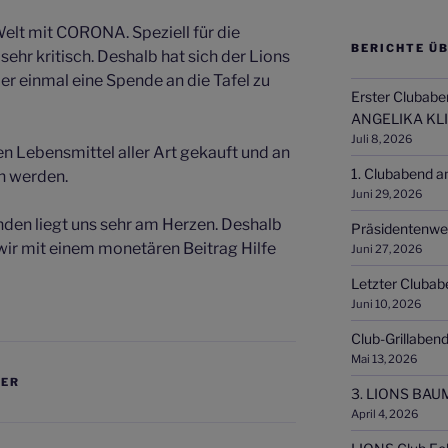
 Welt mit CORONA. Speziell für die
BERICHTE ÜB
sehr kritisch. Deshalb hat sich der Lions
der einmal eine Spende an die Tafel zu
Erster Clubabe
ANGELIKA KL
Juli 8, 2026
n Lebensmittel aller Art gekauft und an
1. Clubabend a
n werden.
Juni 29, 2026
nden liegt uns sehr am Herzen. Deshalb
Präsidentenwe
wir mit einem monetären Beitrag Hilfe
Juni 27, 2026
Letzter Clubab
Juni 10, 2026
Club-Grillaben
Mai 13, 2026
KER
3. LIONS BAU
April 4, 2026