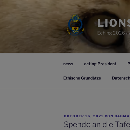
Zum
Inhalt
springen
LION
Eching 2026 / 
news
acting President
P
Ethische Grundätze
Datensch
VERÖFFENTLICHT
OKTOBER 16, 2021
VON
DAGMA
AM
Spende an die Tafe