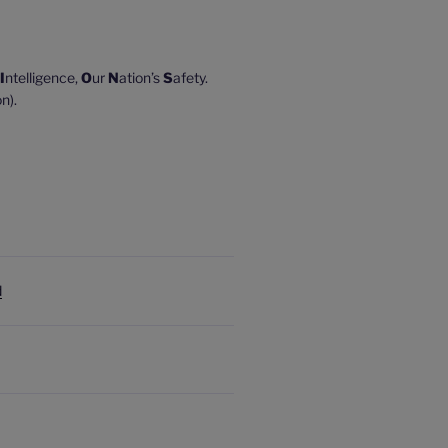
I
ntelligence,
O
ur
N
ation’s
S
afety.
n).
d