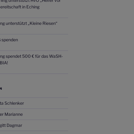
ing unterstützt HvO „Helfer vor
ereitschaft in Eching
ng unterstützt „Kleine Riesen“
 spenden
ing spendet 500 € für das WaSH-
BIA!
N
ta Schlenker
er Marianne
gitt Dagmar