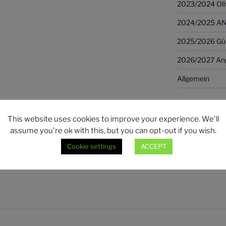
2023/2024 Oli
2024/2025 AN
2025/2026 Günt
2026/2027 Ang
Allgemein
LIONS ARCH
This website uses cookies to improve your experience. We'll
assume you're ok with this, but you can opt-out if you wish.
LIONS
Archiv
Cookie settings
ACCEPT