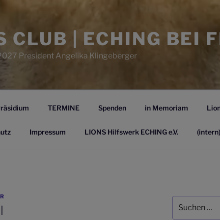
S CLUB | ECHING BEI 
2027 President Angelika Klingeberger
räsidium
TERMINE
Spenden
in Memoriam
Lion
utz
Impressum
LIONS Hilfswerk ECHING e.V.
(intern
R
Suchen
l
nach: