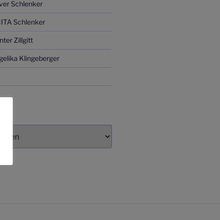
ver Schlenker
ITA Schlenker
er Zillgitt
elika Klingeberger
IV