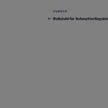
Beitragsnavigation
Vorheriger
ZURÜCK
Beitrag
Rollstuhl für Schmetterlingski